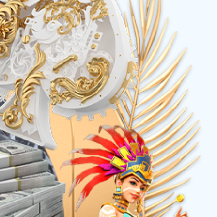
于成为全球领先的米兰体育官方网