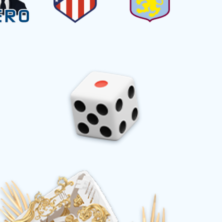
打造高品质的数字化观赛体验。我们
站服务。
亚、中东、欧洲等区域建立了本地化技
均访问量持续增长，深受广大体育爱