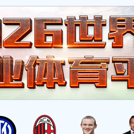
育官方网站
· 体育观
球迷专属的数字主场。
米兰体育官方网站网页版
提供多
时比分与赛事推荐，让你随时随地畅享体育内容。
网页端入口
下载APP