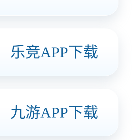
体系
级安全网。
护
异常流量识