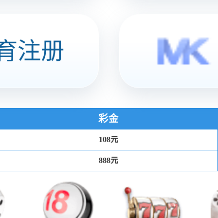
、设备绑定
别、服务稳
安全核心
数据加密
行为审
密、权限分级、
关键操作日志
存储隔离
踪、风险溯
新手上路 · 常见问题流程解答
赛事，常见使用疑问一次解答，助你快速上手 米兰体育官方网站 