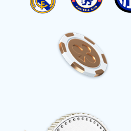
米兰体育官方网站
是一家面向全球
整合
高清赛事直播、数据分析、多
平台通过多项国际安全认证，系统架
术与客服团队，确保每位用户都能
截至目前，米兰体育官方网站 已拥