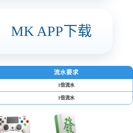
定性保障
计
、行为追
源支持
体育直播平台。